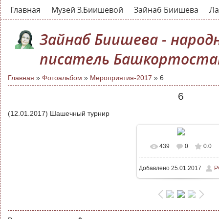
Главная
Музей З.Биишевой
Зайнаб Биишева
Ла
Зайнаб Биишева - народ
писатель Башкортоста
Главная
»
Фотоальбом
»
Мероприятия-2017
» 6
6
(12.01.2017) Шашечный турнир
439
0
0.0
В реальном размере
Добавлено
25.01.2017
Р
700x525
/ 62.5Kb